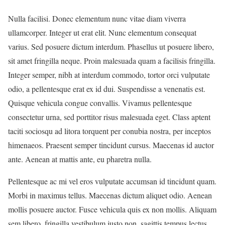
Nulla facilisi. Donec elementum nunc vitae diam viverra
ullamcorper. Integer ut erat elit. Nunc elementum consequat
varius. Sed posuere dictum interdum. Phasellus ut posuere libero,
sit amet fringilla neque. Proin malesuada quam a facilisis fringilla.
Integer semper, nibh at interdum commodo, tortor orci vulputate
odio, a pellentesque erat ex id dui. Suspendisse a venenatis est.
Quisque vehicula congue convallis. Vivamus pellentesque
consectetur urna, sed porttitor risus malesuada eget. Class aptent
taciti sociosqu ad litora torquent per conubia nostra, per inceptos
himenaeos. Praesent semper tincidunt cursus. Maecenas id auctor
ante. Aenean at mattis ante, eu pharetra nulla.
Pellentesque ac mi vel eros vulputate accumsan id tincidunt quam.
Morbi in maximus tellus. Maecenas dictum aliquet odio. Aenean
mollis posuere auctor. Fusce vehicula quis ex non mollis. Aliquam
sem libero, fringilla vestibulum justo non, sagittis tempus lectus.